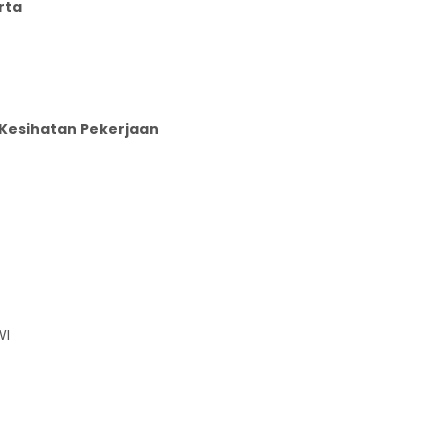
rta
Kesihatan Pekerjaan
WI