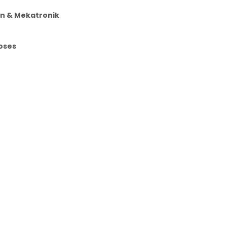
an & Mekatronik
roses
R