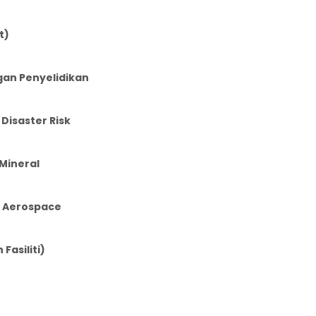
t)
an Penyelidikan
Disaster Risk
 Mineral
& Aerospace
asiliti)