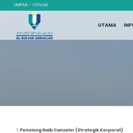
Langkau
UMPSA - Official
ke
kandungan
utama
UTAMA
INF
Breadcrumb
Penolong Naib Canselor (Strategik Korporat)