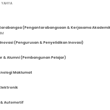
U YAHYA
Antarabangsa (Pengantarabangsaan & Kerjasama Akademi
AIM
Inovasi (Pengurusan & Penyelidikan Inovasi)
jar & Alumni (Pembangunan Pelajar)
knologi Maklumat
Elektronik
 & Automotif