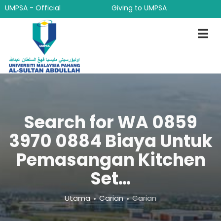
Langkau
UMPSA - Official
Giving to UMPSA
ke
kandungan
utama
Search for WA 0859
3970 0884 Biaya Untuk
Pemasangan Kitchen
Set…
Breadcrumb
Utama
Carian
Carian